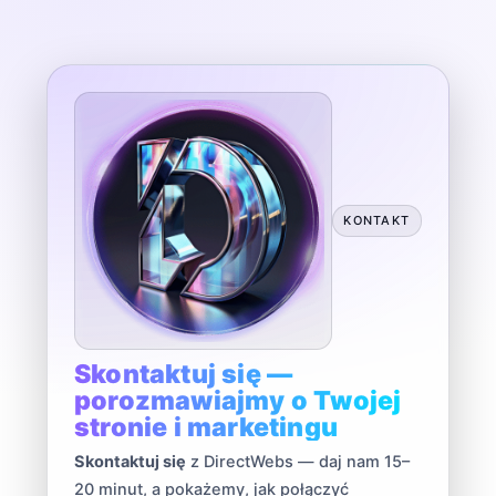
Przejdź
do
treści
KONTAKT
Skontaktuj się —
porozmawiajmy o Twojej
stronie i marketingu
Skontaktuj się
z DirectWebs — daj nam 15–
20 minut, a pokażemy, jak połączyć