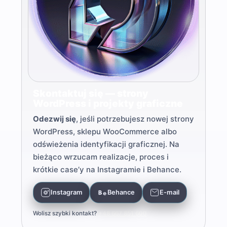
Skontaktuj się — strony
WordPress i projekty graficzne
Odezwij się
, jeśli potrzebujesz nowej strony
WordPress, sklepu WooCommerce albo
odświeżenia identyfikacji graficznej. Na
bieżąco wrzucam realizacje, proces i
krótkie case’y na Instagramie i Behance.
Instagram
Behance
E-mail
Wolisz szybki kontakt?
+48 667 851 600