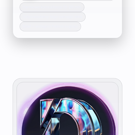
Darmowa konsultacja 15–20 min
Odpowiadamy tego samego dnia
Brief + wstępny harmonogram
Użyj Content AI do optymalizacji Page.