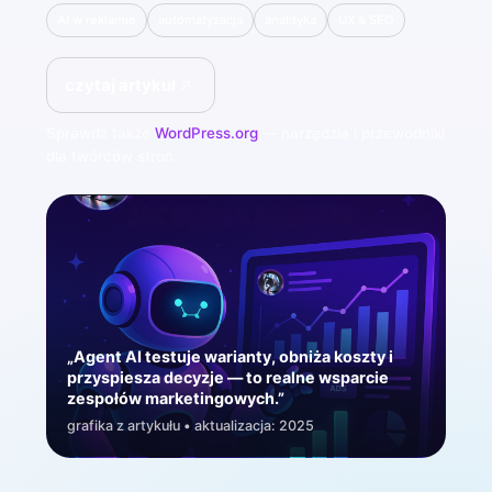
AI w reklamie
automatyzacja
analityka
UX & SEO
czytaj artykuł
Sprawdź także
WordPress.org
— narzędzia i przewodniki
dla twórców stron.
„Agent AI testuje warianty, obniża koszty i
przyspiesza decyzje — to realne wsparcie
zespołów marketingowych.”
grafika z artykułu • aktualizacja: 2025