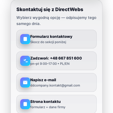
Użyj Content AI do optymalizacji Page.
Skontaktuj się z DirectWebs
Wybierz wygodną opcję — odpisujemy tego
samego dnia.
Formularz kontaktowy
Skocz do sekcji poniżej
Zadzwoń: +48 667 851 600
pn–pt 9:00–17:00 • PL/EN
Napisz e-mail
ddcompany.kontakt@gmail.com
Strona kontaktu
formularz + dane firmy