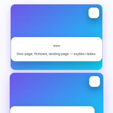
Strony WordPress
www
Architektura treści, UX, CWV, SEO techniczne.
Strony WordPress
Integracje i analityka w standardzie.
One-page, firmowe, landing page — szybko i lekko.
Wyceń stronę