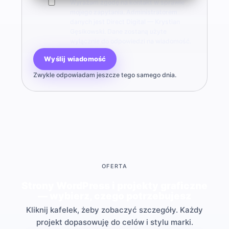
Wyrażam zgodę na kontakt w sprawie
mojego zapytania. Administratorem
danych jest Direct Digital — Krystian
Gęsikowski. Dane zostaną użyte
wyłącznie do odpowiedzi na wiadomość.
Wyślij wiadomość
Zwykle odpowiadam jeszcze tego samego dnia.
OFERTA
Strony WordPress i projekty graficzne
— wybierz, czego potrzebujesz
Kliknij kafelek, żeby zobaczyć szczegóły. Każdy
projekt dopasowuję do celów i stylu marki.