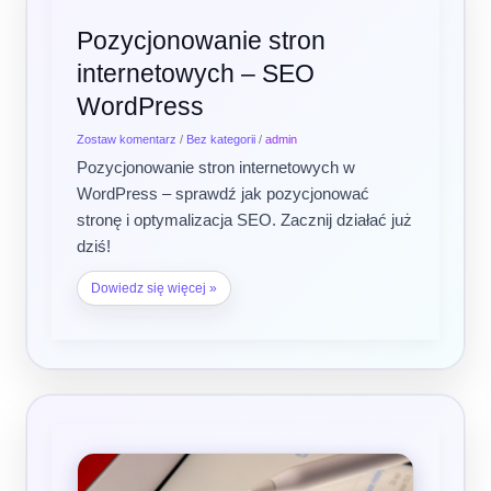
Pozycjonowanie
Pozycjonowanie stron
stron
internetowych – SEO
internetowych
–
WordPress
SEO
WordPress
Zostaw komentarz
/
Bez kategorii
/
admin
Pozycjonowanie stron internetowych w
WordPress – sprawdź jak pozycjonować
stronę i optymalizacja SEO. Zacznij działać już
dziś!
Dowiedz się więcej »
Blog
WordPress