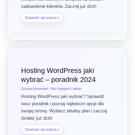
zadowolenie klientów. Zacznij już dziś!
Dowiedz się więcej »
Hosting
Hosting WordPress jaki
WordPress
wybrać – poradnik 2024
jaki
wybrać
Zostaw komentarz
/
Bez kategorii
/
admin
–
poradnik
Hosting WordPress jaki wybrać? Sprawdź
2024
nasz poradnik i poznaj najlepsze opcje dla
swojej strony. Wybierz idealny plan i zacznij
działać już dziś!
Dowiedz się więcej »