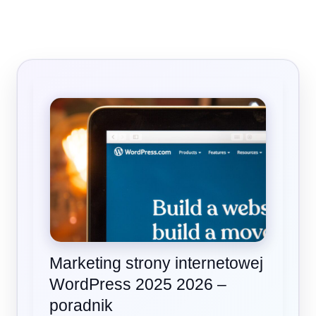
Przejdź
do
treści
Marketing
strony
internetowej
WordPress
2025
2026
–
poradnik
Marketing strony internetowej
WordPress 2025 2026 –
poradnik