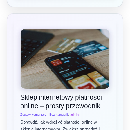
Sklep
internetowy
płatności
online
–
prosty
przewodnik
Sklep internetowy płatności
online – prosty przewodnik
Zostaw komentarz
/
Bez kategorii
/
admin
Sprawdź, jak wdrożyć płatności online w
sklepie internetowym. Zwiększ sprzedaż i