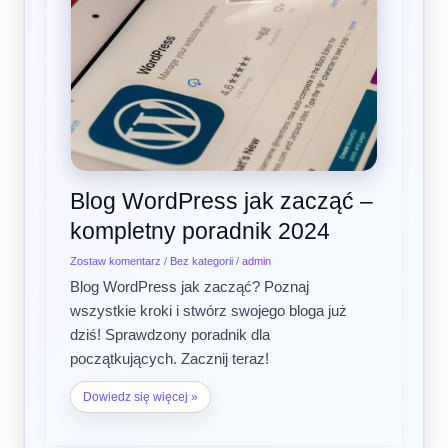
jak
zacząć
–
kompletny
poradnik
2024
Blog WordPress jak zacząć –
kompletny poradnik 2024
Zostaw komentarz
/
Bez kategorii
/
admin
Blog WordPress jak zacząć? Poznaj
wszystkie kroki i stwórz swojego bloga już
dziś! Sprawdzony poradnik dla
początkujących. Zacznij teraz!
Dowiedz się więcej »