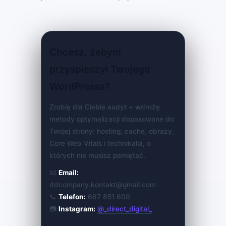
Chcesz, żebym
przyspieszył Twojego
WordPressa?
Zrobię dla Ciebie audyt + wdrożę
metody optymalizacji dopasowane do
Twojej strony: hosting, cache, obrazy,
Core Web Vitals i technikalia, o
których nie musisz pamiętać.
📧
Email:
ddcompany.kontakt@gmail.com
📞
Telefon:
667 851 600
📷
Instagram:
@_direct_digital_