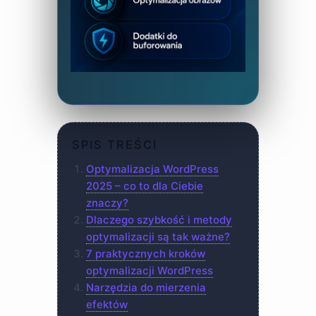
SPIS TREŚCI
Optymalizacja WordPress
2025 – co to dla Ciebie
znaczy?
Dlaczego szybkość i metody
optymalizacji są tak ważne?
7 praktycznych kroków
optymalizacji WordPress
Narzędzia do mierzenia
efektów