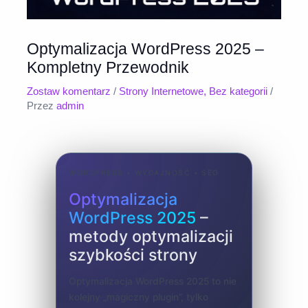
Optymalizacja WordPress 2025 –
Kompletny Przewodnik
Zostaw komentarz
/
Strony Internetowe
,
Bez kategorii
/
Przez
admin
WORDPRESS • WYDAJNOŚĆ • SEO
Optymalizacja
WordPress 2025
–
metody optymalizacji
szybkości strony
Optymalizacja WordPress 2025 to nie
kolejny „magiczny plugin”, tylko