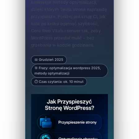
konkretne metody optymalizacji,
dzięki którym Twoja strona naprawdę
przyspiesza. Poniżej pokazuję Ci, jak
krok po kroku ogarnąć szybkość,
Core Web Vitals i serwer tak, żeby
WordPress przestał mulić – bez
grzebania w kodzie godzinami.
📅 Grudzień 2025
🎯 Frazy: optymalizacja wordpress 2025,
metody optymalizacji
⏱ Czas czytania: ok. 10 minut